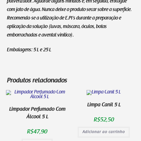
pulverizador. Aguarde alguns minutos e, em seguida, enxágue
com jato de água. Nunca deixe o produto secar sobre a superfície.
Recomenda-se a utilização de E.PI’s durante a preparação e
aplicação da solução (luvas, máscara, óculos, botas
emborrachadas e avental vinílico).
Embalagens: 5 L e 25 L
Produtos relacionados
Limpa Canil 5 L
Limpador Perfumado Com
Álcool 5 L
R$
52,50
R$
47,90
Adicionar ao carrinho